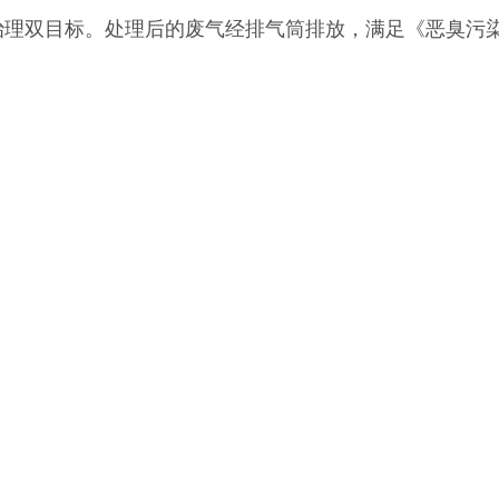
理双目标。处理后的废气经排气筒排放，满足《恶臭污染物排
About Silver Hawk
​Company Profile
Our Legacy
Awards & Recognition
Enterprise Culture
e, China 261500
Marketing Network
News Release