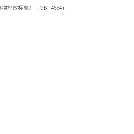
放标准》（GB 14554）。
Sustainability
Wastewater Treatment
Noise Control
Emission Control
Nature Reserve​
Innovation
Innovation Lab