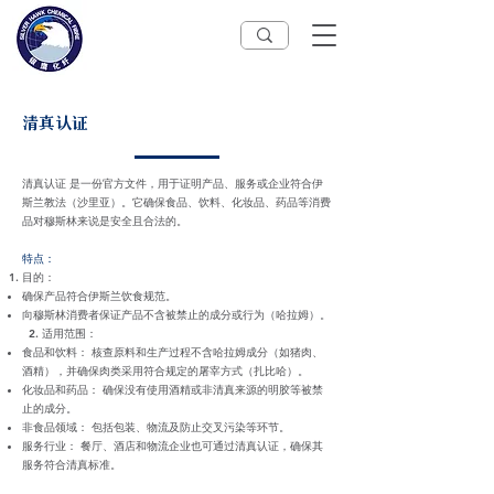
清真认证
清真认证 是一份官方文件，用于证明产品、服务或企业符合伊
斯兰教法（沙里亚）。它确保食品、饮料、化妆品、药品等消费
品对穆斯林来说是安全且合法的。
特点：
目的：
确保产品符合伊斯兰饮食规范。
向穆斯林消费者保证产品不含被禁止的成分或行为（哈拉姆）。
2. 适用范围：
食品和饮料：
核查原料和生产过程不含哈拉姆成分（如猪肉、
酒精），并确保肉类采用符合规定的屠宰方式（扎比哈）。
化妆品和药品：
确保没有使用酒精或非清真来源的明胶等被禁
止的成分。
非食品领域
： 包括包装、物流及防止交叉污染等环节。
服务行业：
餐厅、酒店和物流企业也可通过清真认证，确保其
服务符合清真标准。