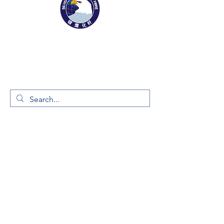
1169 Xingyuan St
Gaomi, Shandong Province, China 261500
Tel:
0536-2916666
Fax:
0536-2323187
info@silverhawkfiber.com
About Silver Hawk
​Company Profile
Our Legacy
Awards & Recognition
Enterprise Culture
Marketing Network
News Release
Products
&
Businesses
​Cotton Linter Pulp
Differentiated & Functional Regenerated Cellulose Fiber
Cellulose Ether