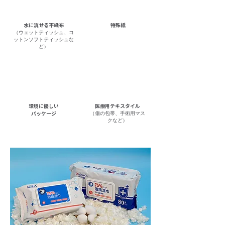
水に流せる不織布
特殊紙
（ウェットティッシュ、コ
ットンソフトティッシュな
ど）
環境に優しい
医療用テキスタイル
​パッケージ
（傷の包帯、手術用マス
クなど）