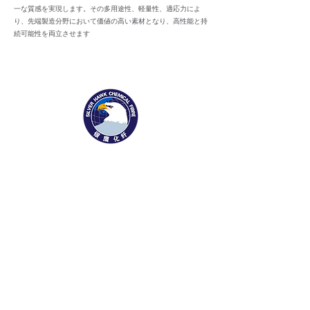
一な質感を実現します。その多用途性、軽量性、適応力によ
り、先端製造分野において価値の高い素材となり、高性能と持
続可能性を両立させます
1169 Xingyuan St
Gaomi, Shandong Province, China 261500
Tel:
0536-2916666
Fax:
0536-2323187
info@silverhawkfiber.com
About Silver Hawk
​Company Profile
Our Legacy
Awards & Recognition
Enterprise Culture