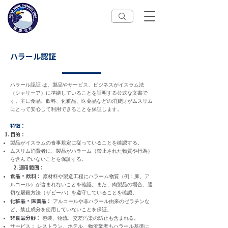
ハラール認証
ハラール認証 は、製品やサービス、ビジネスがイスラム法
（シャリーア）に準拠していることを証明する公式な文書で
す。主に食品、飲料、化粧品、医薬品などの消費財がムスリム
にとって安心して利用できることを保証します。
特徴：
目的：
製品がイスラムの食事規定に従っていることを確認する。
ムスリム消費者に、製品がハラーム（禁止された物質や行為）
を含んでいないことを保証する。
2. 適用範囲：
食品・飲料：
原材料や製造工程にハラーム物質（例：豚、ア
ルコール）が含まれないことを確認。また、肉製品の場合、適
切な屠殺方法（ザビーハ）を遵守していることを確認。
化粧品・医薬品：
アルコールや非ハラール由来のゼラチンな
ど、禁止成分を使用していないことを保証。
非食品分野：
包装、物流、交差汚染の防止も含まれる。
サービス： レストラン、ホテル、物流業者もハラール基準に