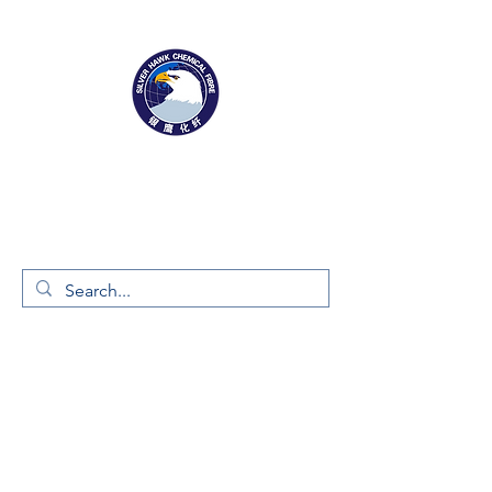
1169 Xingyuan St
Gaomi, Shandong Province, China 261500
Tel:
0536-2916666
Fax:
0536-2323187
info@silverhawkfiber.com
About Silver Hawk
​Company Profile
Our Legacy
Awards & Recognition
Enterprise Culture
Marketing Network
News Release
Products
&
Businesses